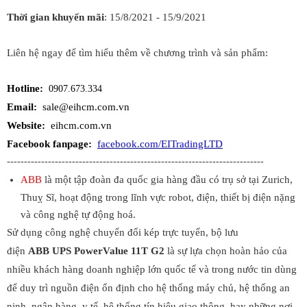
Thời gian khuyến mãi
: 15/8/2021 - 15/9/2021
Liên hệ ngay để tìm hiể
u thêm về chương trình và sản p
hẩm:
Hotline:
0907.673.334
Email:
sale@eihcm.com.vn
Website:
eihcm.com.vn
Facebook fanpage:
facebook.com/EITradingLTD
---------------------------------------------------------------------------
ABB
là một tập đoàn đa quốc gia hàng đầu có trụ sở tại Zurich,
Thuỵ Sĩ, hoạt động trong lĩnh vực robot, điện, thiết bị điện nặng
và công nghệ tự động hoá.
Sử dụng công nghệ chuyển đổi kép trực tuyến, bộ lưu
điện
ABB
UPS PowerValue 11T G2
là sự lựa chọn hoàn hảo của
nhiều khách hàng doanh nghiệp lớn quốc tế và trong nước tin dùng
để duy trì nguồn điện ổn định cho hệ thống máy chủ, hệ thống an
ninh, ngân hàng, y tế, hệ thống tín hiệu giao thông, hay những nơi