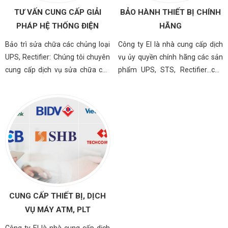
TƯ VẤN CUNG CẤP GIẢI
BẢO HÀNH THIẾT BỊ CHÍNH
PHÁP HỆ THỐNG ĐIỆN
HÃNG
Bảo trì sửa chữa các chủng loại
Công ty EI là nhà cung cấp dịch
UPS, Rectifier: Chúng tôi chuyên
vụ ủy quyền chính hãng các sản
cung cấp dịch vụ sửa chữa các
phẩm UPS, STS, Rectifier…của
chủng loại UPS, Rectifier. Với các
hãng GE
hệ thống lớn, chúng tôi có đội
ngũ kỹ sư được đào tạo để có thể
khắc phục tận nơi trong thời gian
ngắn nhất.
CUNG CẤP THIẾT BỊ, DỊCH
VỤ MÁY ATM, PLT