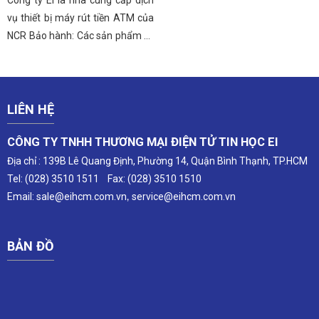
Công ty EI là nhà cung cấp dịch
vụ thiết bị máy rút tiền ATM của
NCR Bảo hành: Các sản phẩm sẽ
được bảo hành 1 năm trên toàn
quốc. Bảo trì định kỳ các máy
ATM tận nơi: Với đội ngũ kỹ sư
dày dạn kinh nghiệm, chúng tôi
LIÊN HỆ
chuyên cung cấp dịch vụ bảo trì
CÔNG TY TNHH THƯƠNG MẠI ĐIỆN TỬ TIN HỌC EI
địn
Địa chỉ : 139B Lê Quang Định, Phường 14, Quận Bình Thạnh, TP.HCM
Tel: (028) 3510 1511 Fax: (028) 3510 1510
Email:
sale@eihcm.com.vn
service@eihcm.com
.vn
,
BẢN ĐỒ